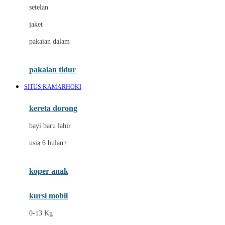
Dae Organics
setelan
Docare
jaket
Doona
pakaian dalam
Down To Earth
Drew
pakaian tidur
Dr. Brown's
SITUS KAMARHOKI
E
kereta dorong
ELC
bayi baru lahir
Ergobaby
usia 6 bulan+
Expert Care
koper anak
Ezyroller
kursi mobil
F
0-13 Kg
Felt So Sweet