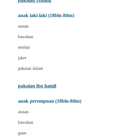
pakaian renang
Bumkins
anak laki-laki (18bln-8thn)
C
atasan
Cetaphil
bawahan
Chicco
setelan
Childlife
jaket
Clevamama
pakaian dalam
Cocolatte
Cottonseeds
pakaian ibu hamil
Cozy N Safe
anak perempuan (18bln-8thn)
Crane
atasan
Cybex
bawahan
D
gaun