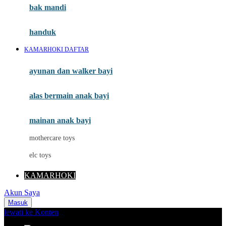
Moby
bak mandi
Momami
handuk
Mothercare
KAMARHOKI DAFTAR
Mustela
ayunan dan walker bayi
My Buddy Tag
My K
alas bermain anak bayi
N
mainan anak bayi
Naif
mothercare toys
Nike
elc toys
Nordic Natural
KAMARHOKI
Nuby
Akun Saya
Nuna
Masuk
lewati ke Konten
O