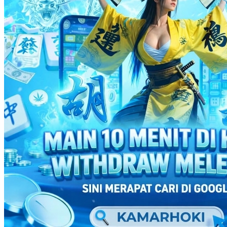
Twistshake
TY Toys
U
V
Veja
Vitaflow
Vtech
W
Waterland
Wellness
X