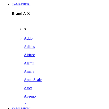
KAMARHOKI
Brand A-Z
A
Addo
Adidas
Airfree
Alamii
Amara
Aqua Scale
Asics
Aveeno
Awan
KAMARHOKI