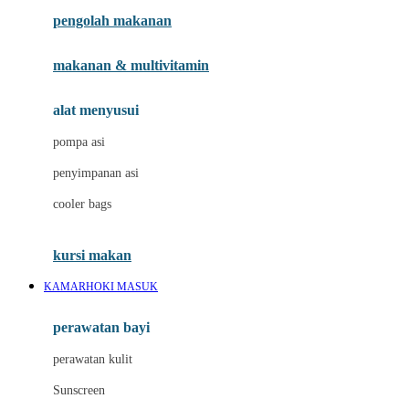
pengolah makanan
Joolz
Jujube
makanan & multivitamin
K
alat menyusui
Kiddycuts
pompa asi
Kumon
penyimpanan asi
L
cooler bags
Leapfrog
kursi makan
Leclerc
KAMARHOKI MASUK
Lee Vierra
Lillebaby
perawatan bayi
Little Bird Told Me
perawatan kulit
Little Miss Janis
Sunscreen