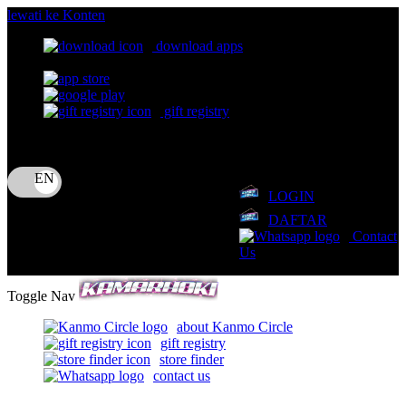
lewati ke Konten
download apps
download app from:
gift registry
Bahasa
ID
LOGIN
DAFTAR
Contact
Us
Toggle Nav
about Kanmo Circle
gift registry
store finder
contact us